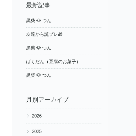
最新記事
黒柴 🐶 つん
友達から誕プレ🎁
黒柴 🐶 つん
ばくだん（豆腐のお菓子）
黒柴 🐶 つん
月別アーカイブ
▶
2026
▶
2025