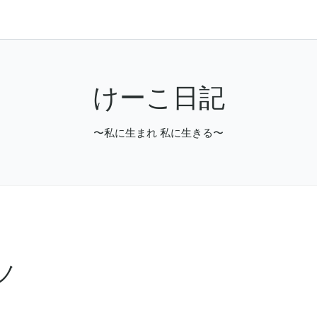
けーこ日記
〜私に生まれ 私に生きる〜
ノ