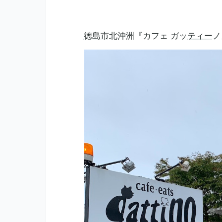
徳島市
北沖洲『カフェ ガッ
ティー
ノ