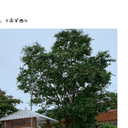
』🍷🍝🍹🧁☕️